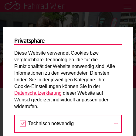
Fahrrad Wien
Leih dir einfach ein Transportfahrrad in deiner Nähe aus!
Mobilitätsbildung für Kinder und
Jugendliche
Privatsphäre
Diese Website verwendet Cookies bzw.
Radweg-Projektkarte
vergleichbare Technologien, die für die
Funktionalität der Website notwendig sind. Alle
Informationen zu den verwendeten Diensten
STARTSEITE
TERMINE
GRATIS RADFAHRTRAINING AM
Routenplaner
finden Sie in der jeweiligen Kategorie. Ihre
RADÜBUNGSPLATZ AM SCHÖPFWERK
Cookie-Einstellungen können Sie in der
Mit dem Fahrrad in Wien unterwegs? Hier finden Sie die
Datenschutzerklärung
dieser Website auf
beste Route.
Wunsch jederzeit individuell anpassen oder
widerrufen.
18.
Wunschbox
JUL
2026
Technisch notwendig
Sie haben ein Anliegen zum Radverkehr? Schreiben Sie
uns.