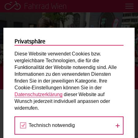
Fahrrad Wien
Leih dir einfach ein Transportfahrrad in deiner Nähe aus!
Mobilitätsbildung für Kinder und
Jugendliche
Privatsphäre
Diese Website verwendet Cookies bzw.
Radweg-Projektkarte
vergleichbare Technologien, die für die
Funktionalität der Website notwendig sind. Alle
Informationen zu den verwendeten Diensten
STARTSEITE
TERMINE
GRATIS RADFAHRTRAINING AM
Routenplaner
finden Sie in der jeweiligen Kategorie. Ihre
RADÜBUNGSPLATZ AM SCHÖPFWERK
Cookie-Einstellungen können Sie in der
Mit dem Fahrrad in Wien unterwegs? Hier finden Sie die
Datenschutzerklärung
dieser Website auf
beste Route.
Wunsch jederzeit individuell anpassen oder
widerrufen.
11.
Wunschbox
JUL
2026
Technisch notwendig
Sie haben ein Anliegen zum Radverkehr? Schreiben Sie
uns.