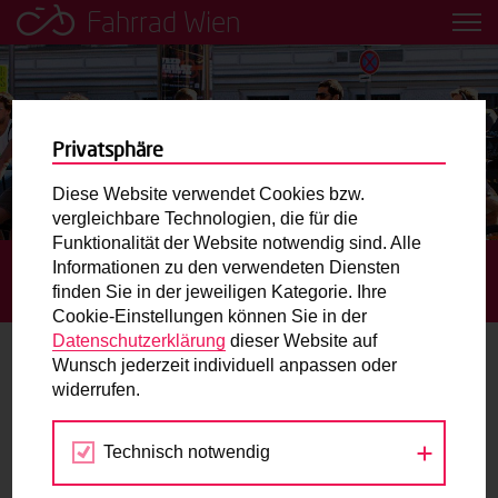
Fahrrad Wien
Leih dir einfach ein Transportfahrrad in deiner Nähe aus!
Mobilitätsbildung für Kinder und
Jugendliche
Privatsphäre
Diese Website verwendet Cookies bzw.
Radweg-Projektkarte
vergleichbare Technologien, die für die
Funktionalität der Website notwendig sind. Alle
Informationen zu den verwendeten Diensten
STARTSEITE
BLOG
ARGUS BIKE FESTIVAL – GROSSES F
Routenplaner
finden Sie in der jeweiligen Kategorie. Ihre
EST ZUM RADFAHREN
Cookie-Einstellungen können Sie in der
Mit dem Fahrrad in Wien unterwegs? Hier finden Sie die
Datenschutzerklärung
dieser Website auf
beste Route.
Wunsch jederzeit individuell anpassen oder
Argus Bike Festival – Großes Fest zum
widerrufen.
Radfahren
Wunschbox
Technisch notwendig
Sie haben ein Anliegen zum Radverkehr? Schreiben Sie
04.04.2013
uns.