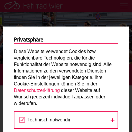
Fahrrad Wien
Leih dir einfach ein Transportfahrrad in deiner Nähe aus!
Mobilitätsbildung für Kinder und
Jugendliche
Privatsphäre
Diese Website verwendet Cookies bzw.
Radweg-Projektkarte
vergleichbare Technologien, die für die
Funktionalität der Website notwendig sind. Alle
Informationen zu den verwendeten Diensten
STARTSEITE
BLOG
REKORD: NOCH NIE SO VIEL
Routenplaner
finden Sie in der jeweiligen Kategorie. Ihre
RADVERKEHR GEMESSEN WIE IM JAHR 2014
Cookie-Einstellungen können Sie in der
Mit dem Fahrrad in Wien unterwegs? Hier finden Sie die
Datenschutzerklärung
dieser Website auf
beste Route.
Wunsch jederzeit individuell anpassen oder
Rekord: Noch nie so viel Radverkehr
widerrufen.
gemessen wie im Jahr 2014
Wunschbox
Technisch notwendig
Sie haben ein Anliegen zum Radverkehr? Schreiben Sie
13.01.2015
uns.