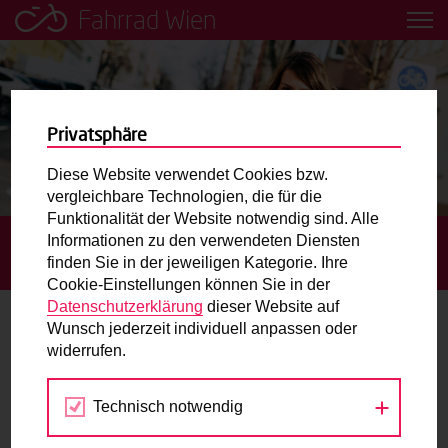
Fahrrad Wien
Leih dir einfach ein Transportfahrrad in deiner Nähe aus!
Mobilitätsbildung für Kinder und
Jugendliche
Privatsphäre
Diese Website verwendet Cookies bzw.
Radweg-Projektkarte
vergleichbare Technologien, die für die
Funktionalität der Website notwendig sind. Alle
Informationen zu den verwendeten Diensten
STARTSEITE
BLOG
NEUE WEGE FÜR WIENS
Routenplaner
finden Sie in der jeweiligen Kategorie. Ihre
RADLERINNEN UND RADLER
Cookie-Einstellungen können Sie in der
Mit dem Fahrrad in Wien unterwegs? Hier finden Sie die
Datenschutzerklärung
dieser Website auf
beste Route.
Wunsch jederzeit individuell anpassen oder
Neue Wege für Wiens Radlerinnen und
widerrufen.
Radler
Wunschbox
Technisch notwendig
Sie haben ein Anliegen zum Radverkehr? Schreiben Sie
19.12.2016
uns.