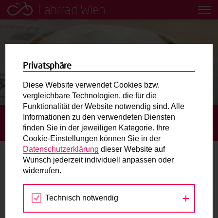
Fahrrad Wien
Leih dir einfach ein Transportfahrrad in deiner Nähe aus!
Mobilitätsbildung für Kinder und
Jugendliche
Privatsphäre
Diese Website verwendet Cookies bzw.
Radweg-Projektkarte
vergleichbare Technologien, die für die
Funktionalität der Website notwendig sind. Alle
Informationen zu den verwendeten Diensten
STARTSEITE
BLOG
RADCAFÉ TEST 3: LOGO-RÄTSEL,
Routenplaner
finden Sie in der jeweiligen Kategorie. Ihre
ESPRESSO DOPPIO UND „DOLCE VITA BICICLETTA“
Cookie-Einstellungen können Sie in der
Mit dem Fahrrad in Wien unterwegs? Hier finden Sie die
Datenschutzerklärung
dieser Website auf
beste Route.
Wunsch jederzeit individuell anpassen oder
Radcafé Test 3: Logo-Rätsel, Espresso
widerrufen.
Doppio und „dolce vita bicicletta“
Wunschbox
Technisch notwendig
Sie haben ein Anliegen zum Radverkehr? Schreiben Sie
24.09.2018
uns.