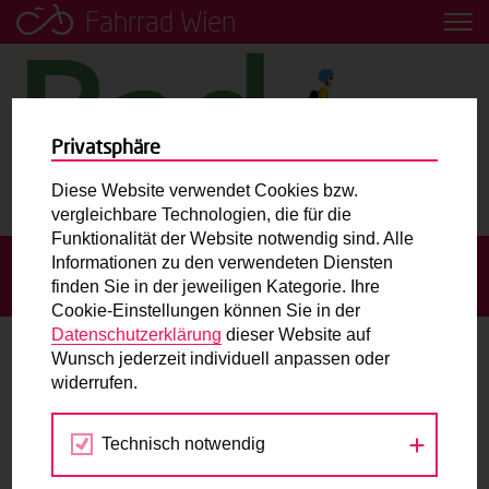
Fahrrad Wien
Leih dir einfach ein Transportfahrrad in deiner Nähe aus!
Mobilitätsbildung für Kinder und
Jugendliche
Privatsphäre
Diese Website verwendet Cookies bzw.
Radweg-Projektkarte
vergleichbare Technologien, die für die
Funktionalität der Website notwendig sind. Alle
Informationen zu den verwendeten Diensten
STARTSEITE
BLOG
UNSERE INFRASTRUKTUR-
Routenplaner
finden Sie in der jeweiligen Kategorie. Ihre
EXPERTISE AM RADGIPFEL 2024
Cookie-Einstellungen können Sie in der
Mit dem Fahrrad in Wien unterwegs? Hier finden Sie die
Datenschutzerklärung
dieser Website auf
beste Route.
Wunsch jederzeit individuell anpassen oder
Unsere Infrastruktur-Expertise am
widerrufen.
Radgipfel 2024
Wunschbox
Technisch notwendig
Sie haben ein Anliegen zum Radverkehr? Schreiben Sie
15.04.2024
uns.