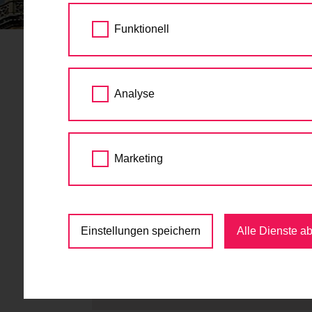
STARTSEITE
TERMINE
Funktionell
Termine
Analyse
Radtour, Workshop, gratis Radcheck. Im Fah
Veranstaltungen und Events zum Radfahren 
Marketing
eine Tour oder eine Veranstaltung mit und u
Termin bei uns.
Einstellungen speichern
Alle Dienste a
Juni