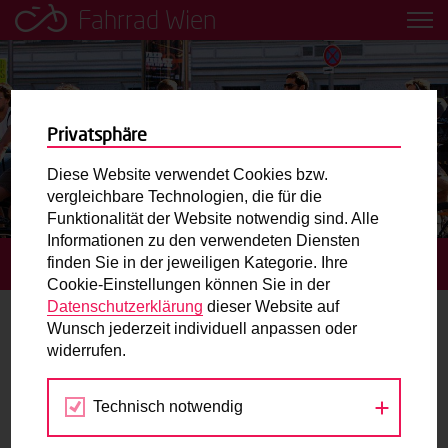
Fahrrad Wien
Leih dir einfach ein Transportfahrrad in deiner Nähe aus!
Mobilitätsbildung für Kinder und
Jugendliche
Privatsphäre
Diese Website verwendet Cookies bzw.
Radweg-Projektkarte
vergleichbare Technologien, die für die
Funktionalität der Website notwendig sind. Alle
Informationen zu den verwendeten Diensten
Routenplaner
finden Sie in der jeweiligen Kategorie. Ihre
STARTSEITE
BLOG
Cookie-Einstellungen können Sie in der
Mit dem Fahrrad in Wien unterwegs? Hier finden Sie die
Datenschutzerklärung
dieser Website auf
beste Route.
Wunsch jederzeit individuell anpassen oder
Radinfrastruktur
widerrufen.
Wunschbox
Technisch notwendig
Sie haben ein Anliegen zum Radverkehr? Schreiben Sie
uns.